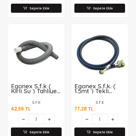
Sepete Ekle
Sepete Ekle
Egonex S.f.k (
Egonex S.f.k. (
Kirli Su ) Tahliye
1.5mt ) Tekli
Hortumu Körüklü
Çamaşır Makine
3mt*100
Hortumu*100
S.F.K
S.F.K
42,56 TL
77,28 TL
Sepete Ekle
Sepete Ekle