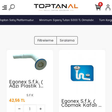
0
Toptan Satış Platformudur.
Minimum Sipariş Tutarı 5000 TL Olmalıdır.
Tüm Kargol
Filtreleme
Sıralama
Egonex S.f.k. (
Ağzı Plastik )
Sifon*100
S.F.K
42,56 TL
Egonex S.f.k. (
Çöpmak Kafalı )
( Filtreli )