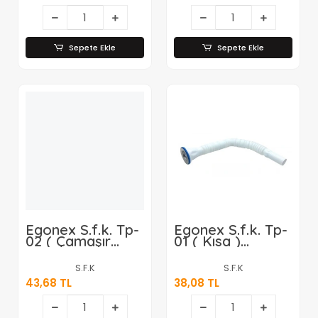
Sepete Ekle
Sepete Ekle
Egonex S.f.k. Tp-
Egonex S.f.k. Tp-
02 ( Çamaşır
01 ( Kısa )
Çıkışlı ) Sifon*125
Sifon*125
S.F.K
S.F.K
43,68 TL
38,08 TL