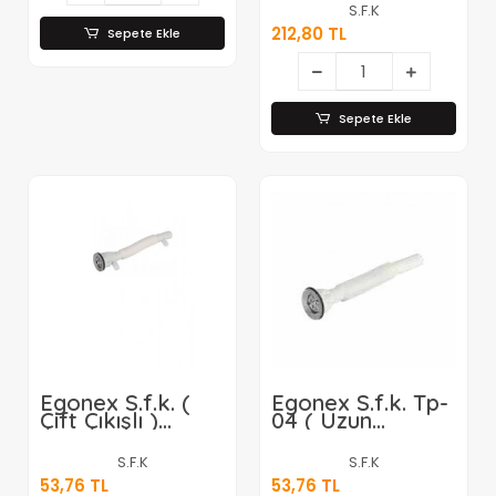
Körüklü Sifon*60
S.F.K
212,80 TL
Sepete Ekle
Sepete Ekle
Egonex S.f.k. (
Egonex S.f.k. Tp-
Çift Çıkışlı )
04 ( Uzun
Sifon*100
Körüklü )
Sifon*100
S.F.K
S.F.K
53,76 TL
53,76 TL