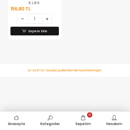
Renkler Şamdan
K.L.B.K.
Mum 25cm*40
156,80 TL
Sepete Ekle
G-Soft | E-ticaret paketleri ile hazırlanmıştır.
0
Anasayfa
Kategoriler
Sepetim
Hesabım