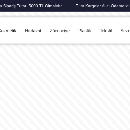
 Sipariş Tutarı 5000 TL Olmalıdır.
Tüm Kargolar Alıcı Ödemelidi
rgolar Alıcı Ödemelidir!
Bu Platform Toptan Satış Platformudur.
 Toptan Satış Platformudur.
Minimum Sipariş Tutarı 5000 TL Olmal
Kozmetik
Hırdavat
Züccaciye
Plastik
Tekstil
Sezo