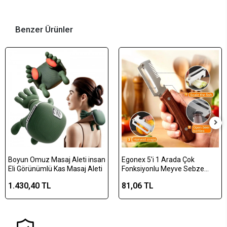
Benzer Ürünler
Boyun Omuz Masaj Aleti insan
Egonex 5'i 1 Arada Çok
Eli Görünümlü Kas Masaj Aleti
Fonksiyonlu Meyve Sebze
Soyacağı, Jülyen Dilimleyici ve
1.430,40 TL
81,06 TL
Şişe Açacağı – Ahşap Saplı
Paslanmaz Çelik