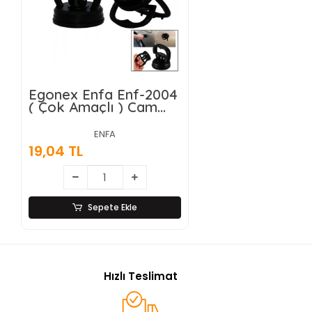
Egonex Enfa Enf-2004
( Çok Amaçlı ) Cam
Vantuz ( Araç Göçük
Düzeltici Vb.)*500
ENFA
19,04 TL
Sepete Ekle
Hızlı Teslimat