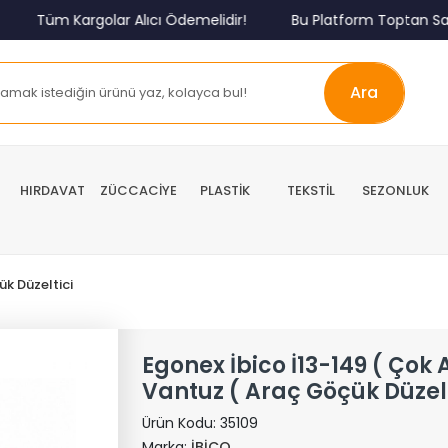
Tüm Kargolar Alıcı Ödemelidir!
Bu Platform Toptan Satış
Ara
HIRDAVAT
ZÜCCACİYE
PLASTİK
TEKSTİL
SEZONLUK
k Düzeltici
Egonex İbico İ13-149 ( Çok
Vantuz ( Araç Göçük Düzelt
Ürün Kodu:
35109
Marka:
İBİCO