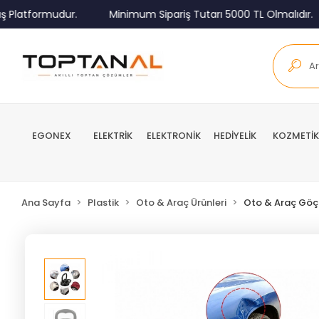
latformudur.
Minimum Sipariş Tutarı 5000 TL Olmalıdır.
EGONEX
ELEKTRİK
ELEKTRONİK
HEDİYELİK
KOZMETİK
Ana Sayfa
Plastik
Oto & Araç Ürünleri
Oto & Araç Göçü