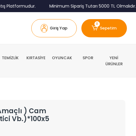
 Platformudur.
Minimum Sipariş Tutarı 5000 TL Olmalıdır.
0
Giriş Yap
Sepetim
TEMİZLİK
KIRTASİYE
OYUNCAK
SPOR
YENİ
ÜRÜNLER
 Amaçlı ) Cam
ici Vb.)*100x5