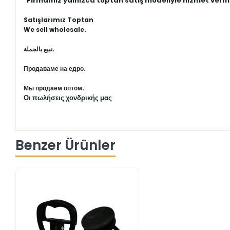
"Firmamız yalnızca toptan satış modeliyle hizmet verm
Satışlarımız Toptan
We sell wholesale.
نبيع بالجملة.
Продаваме на едро.
Мы продаем оптом.
Οι πωλήσεις χονδρικής μας
Benzer Ürünler