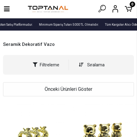
0
tan Satış Platformudur.
Minimum Sipariş Tutarı 5000 TL Olmalıdır.
Tüm Kargolar Alıcı Ödem
Seramik Dekoratif Vazo
Filtreleme
Sıralama
Önceki Ürünleri Göster