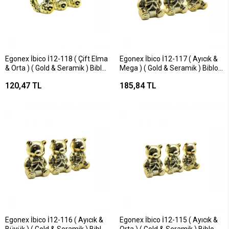
Egonex İbico İ12-118 ( Çift Elma
Egonex İbico İ12-117 ( Ayıcık &
& Orta ) ( Gold & Seramik ) Biblo
Mega ) ( Gold & Seramik ) Biblo
& Dekoratif Süs Eşyası*6x16
& Dekoratif Süs Eşyası*6x12
120,47 TL
185,84 TL
Egonex İbico İ12-116 ( Ayıcık &
Egonex İbico İ12-115 ( Ayıcık &