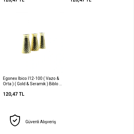
Egonex İbico İ12-100 ( Vazo &
Orta ) ( Gold & Seramik ) Biblo &
Dekoratif Süs Eşyası*12x12
120,47 TL
Güvenli Alışveriş