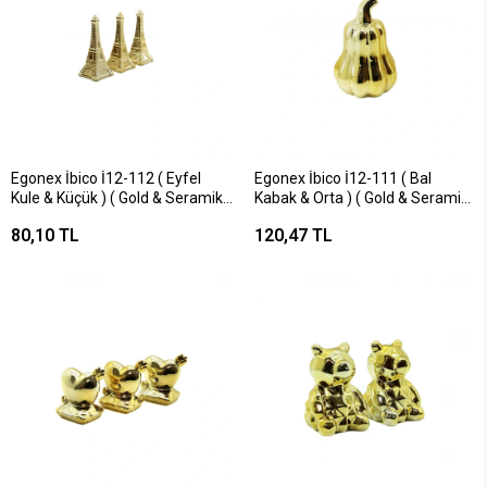
Egonex İbico İ12-112 ( Eyfel
Egonex İbico İ12-111 ( Bal
Kule & Küçük ) ( Gold & Seramik )
Kabak & Orta ) ( Gold & Seramik
Biblo & Dekoratif Süs
) Biblo & Dekoratif Süs
80,10 TL
120,47 TL
Eşyası*12x16
Eşyası*6x16