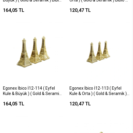
Büyük ) ( Gold & Seramik ) Biblo
Orta ) ( Gold & Seramik ) Biblo &
& Dekoratif Süs Eşyası*6x16
Dekoratif Süs Eşyası*12x12
164,05 TL
120,47 TL
Egonex İbico İ12-114 ( Eyfel
Egonex İbico İ12-113 ( Eyfel
Kule & Büyük ) ( Gold & Seramik )
Kule & Orta ) ( Gold & Seramik )
Biblo & Dekoratif Süs
Biblo & Dekoratif Süs
164,05 TL
120,47 TL
Eşyası*6x16
Eşyası*12x12