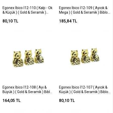
Egonex İbico İ12-110 ( Kalp - Ok
Egonex İbico İ12-109 ( Ayıcık &
& Küçük ) ( Gold & Seramik )
Mega ) ( Gold & Seramik ) Biblo
Biblo & Dekoratif Süs
& Dekoratif Süs Eşyası*6x12
80,10 TL
185,84 TL
Eşyası*12x16
Egonex İbico İ12-108 ( Ayı &
Egonex İbico İ12-107 ( Ayıcık &
Büyük ) ( Gold & Seramik ) Biblo
Küçük ) ( Gold & Seramik ) Biblo
& Dekoratif Süs Eşyası*6x16
& Dekoratif Süs Eşyası*16x12
164,05 TL
80,10 TL