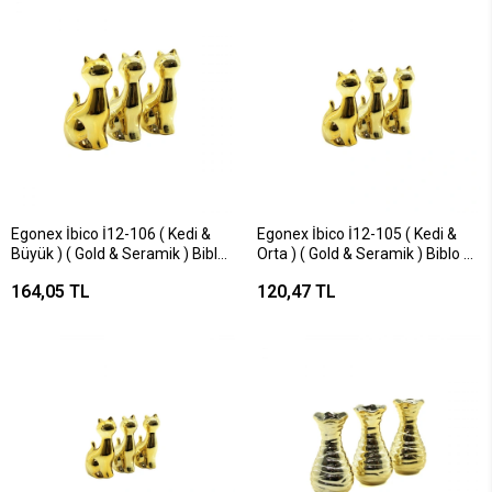
Egonex İbico İ12-106 ( Kedi &
Egonex İbico İ12-105 ( Kedi &
Büyük ) ( Gold & Seramik ) Biblo
Orta ) ( Gold & Seramik ) Biblo &
& Dekoratif Süs Eşyası*6x16
Dekoratif Süs Eşyası*12x16
164,05 TL
120,47 TL